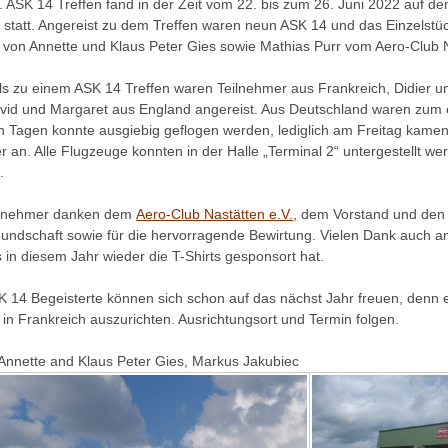
 ASK 14 Treffen fand in der Zeit vom 22. bis zum 26. Juni 2022 auf d
 statt. Angereist zu dem Treffen waren neun ASK 14 und das Einzelstü
n von Annette und Klaus Peter Gies sowie Mathias Purr vom Aero-Club 
ls zu einem ASK 14 Treffen waren Teilnehmer aus Frankreich, Didier
vid und Margaret aus England angereist. Aus Deutschland waren zum 
en Tagen konnte ausgiebig geflogen werden, lediglich am Freitag kam
r an. Alle Flugzeuge konnten in der Halle „Terminal 2“ untergestellt
.
ilnehmer danken dem
Aero-Club Nastätten e.V.,
dem Vorstand und den M
eundschaft sowie für die hervorragende Bewirtung. Vielen Dank auch 
 in diesem Jahr wieder die T-Shirts gesponsort hat.
K 14 Begeisterte können sich schon auf das nächst Jahr freuen, denn e
 in Frankreich auszurichten. Ausrichtungsort und Termin folgen.
 Annette and Klaus Peter Gies, Markus Jakubiec