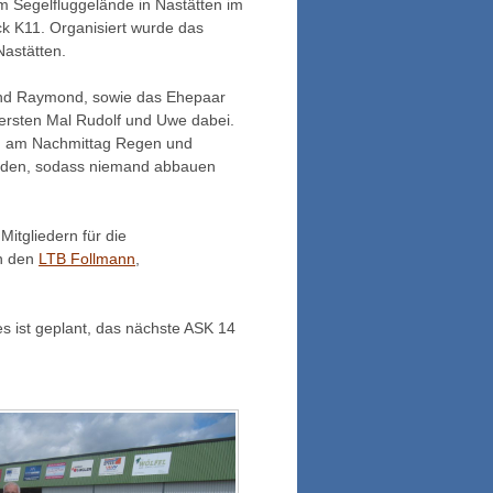
em Segelfluggelände in Nastätten im
ck K11. Organisiert wurde das
Nastätten.
 und Raymond, sowie das Ehepaar
ersten Mal Rudolf und Uwe dabei.
en am Nachmittag Regen und
 werden, sodass niemand abbauen
itgliedern für die
an den
LTB Follmann
,
s ist geplant, das nächste ASK 14