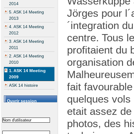
Wasserkuppe a
2014
Jörges pour l´
5. ASK 14 Meeting
2013
´integration du
4. ASK 14 Meeting
2012
centre. Tous l
3. ASK 14 Meeting
profitaient du 
2011
2. ASK 14 Meeting
organisation de
2010
1. ASK 14 Meeting
Malheureuseme
2009
fait favourabl
ASK 14 histoire
quelques vols 
Ouvrir session
etait assez de
photos, des hi